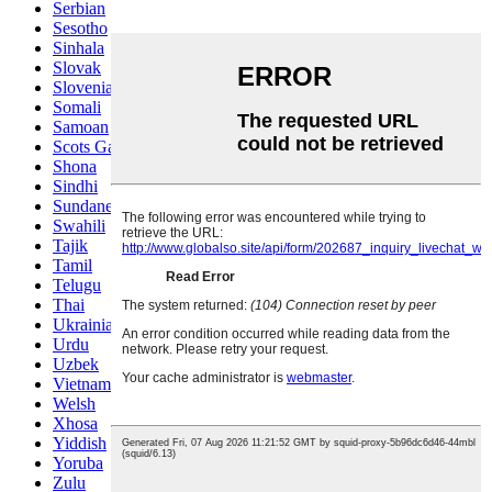
Serbian
Sesotho
Sinhala
Slovak
Slovenian
Somali
Samoan
Scots Gaelic
Shona
Sindhi
Sundanese
Swahili
Tajik
Tamil
Telugu
Thai
Ukrainian
Urdu
Uzbek
Vietnamese
Welsh
Xhosa
Yiddish
Yoruba
Zulu