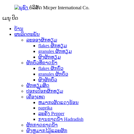
ບໍລິສັດ Micper International Co.
ເມນູ
ປິດ
ບ້ານ
ຜະລິດຕະພັນ
ລະອອງຜັກທຽມ
flakes ຜັກທຽມ
granules ຜັກທຽມ
ຜົງຜັກທຽມ
ຜັກບົ່ວທີ່ຂາດນ້ໍາ
flakes ຜັກບົ່ວ
granules ຜັກບົ່ວ
ຜົງຜັກບົ່ວ
ຜັກທຽມສົດ
ປອກເປືອກຜັກທຽມ
ເຄື່ອງເທດ
ຫມາກເຜັດແດງຮ້ອນ
paprika
ລະຄັງ Pepper
ການຂາດນ້ໍາ Hadradish
ຜັກກາດຂາດນ້ໍາ
ຜົງຫມາກໄມ້ແລະຜັກ