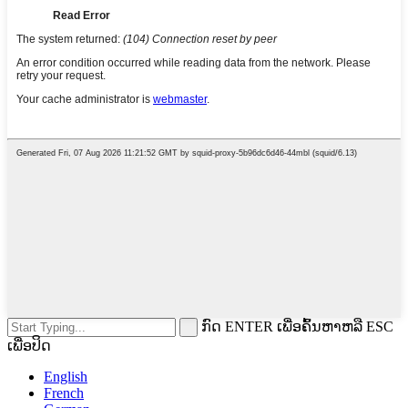
ກົດ ENTER ເພື່ອຄົ້ນຫາຫລື ESC
ເພື່ອປິດ
English
French