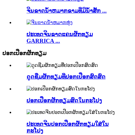
ຈີນຂາດນ້ໍາຫມາກຂາມທີ່ມີນໍ້າສັກ ...
ປະເທດຈີນຂາດແຄນຜັກທຽມ
GARRICA ...
ປອກເປືອກຜັກທຽມ
ດູດຊືມຜັກທຽມທີ່ປອກເປືອກສົດສົດ
ປອກເປືອກຜັກທຽມສົດໃນກະໂປງ
ປະເທດຈີນປອກເປືອກຜັກທຽມໃສ່ໃນ
ກະໂປງ