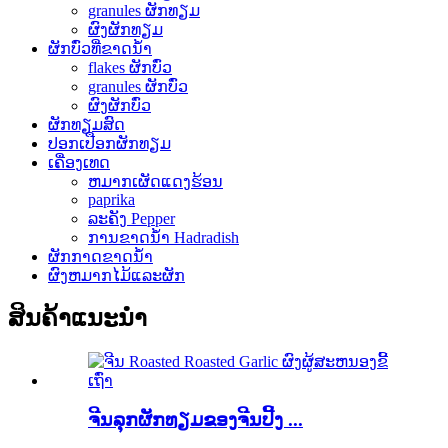
granules ຜັກທຽມ
ຜົງຜັກທຽມ
ຜັກບົ່ວທີ່ຂາດນ້ໍາ
flakes ຜັກບົ່ວ
granules ຜັກບົ່ວ
ຜົງຜັກບົ່ວ
ຜັກທຽມສົດ
ປອກເປືອກຜັກທຽມ
ເຄື່ອງເທດ
ຫມາກເຜັດແດງຮ້ອນ
paprika
ລະຄັງ Pepper
ການຂາດນ້ໍາ Hadradish
ຜັກກາດຂາດນ້ໍາ
ຜົງຫມາກໄມ້ແລະຜັກ
ສິນຄ້າແນະນໍາ
ຈີນລຸກຜັກທຽມຂອງຈີນປີ້ງ ...