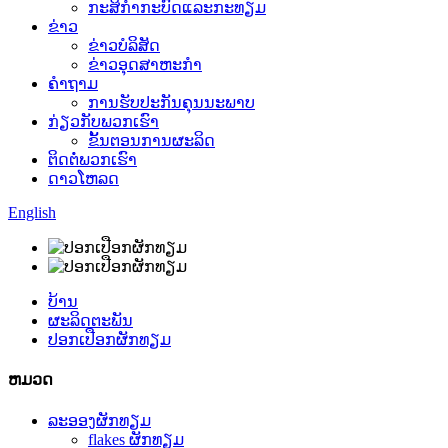
ກະສິກໍາກະບົດແລະກະທຽມ
ຂ່າວ
ຂ່າວບໍລິສັດ
ຂ່າວອຸດສາຫະກໍາ
ຄໍາຖາມ
ການຮັບປະກັນຄຸນນະພາບ
ກ່ຽວກັບພວກເຮົາ
ຂັ້ນຕອນການຜະລິດ
ຕິດຕໍ່ພວກເຮົາ
ດາວໂຫລດ
English
ບ້ານ
ຜະລິດຕະພັນ
ປອກເປືອກຜັກທຽມ
ຫມວດ
ລະອອງຜັກທຽມ
flakes ຜັກທຽມ