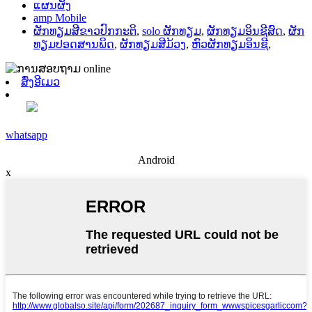
ແຜນຜັງ
amp Mobile
ຜັກທຽມສີຂາວປົກກະຕິ
,
solo ຜັກທຽມ
,
ຜັກທຽມອິນຊີສົດ
,
ຜັກ
ທຽມປອດສານພິດ
,
ຜັກທຽມສີມ້ວງ
,
ຫົວຜັກທຽມອິນຊີ
,
ສົ່ງອີເມວ
whatsapp
Android
x