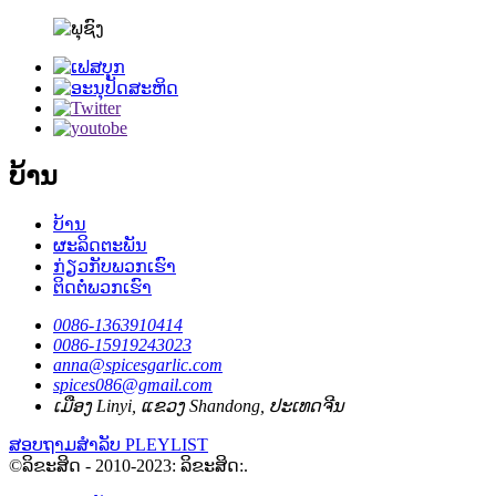
ບ້ານ
ບ້ານ
ຜະລິດຕະພັນ
ກ່ຽວກັບພວກເຮົາ
ຕິດຕໍ່ພວກເຮົາ
0086-1363910414
0086-15919243023
anna@spicesgarlic.com
spices086@gmail.com
ເມືອງ Linyi, ແຂວງ Shandong, ປະເທດຈີນ
ສອບຖາມສໍາລັບ PLEYLIST
©ລິຂະສິດ - 2010-2023: ລິຂະສິດ:.