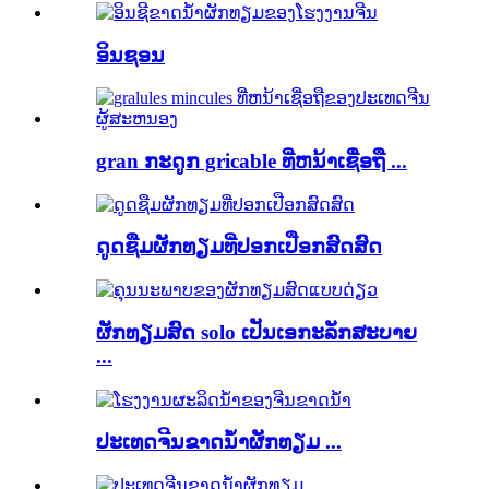
ອິນຊອນ
gran ກະດູກ gricable ທີ່ຫນ້າເຊື່ອຖື ...
ດູດຊືມຜັກທຽມທີ່ປອກເປືອກສົດສົດ
ຜັກທຽມສົດ solo ເປັນເອກະລັກສະບາຍ
...
ປະເທດຈີນຂາດນ້ໍາຜັກທຽມ ...