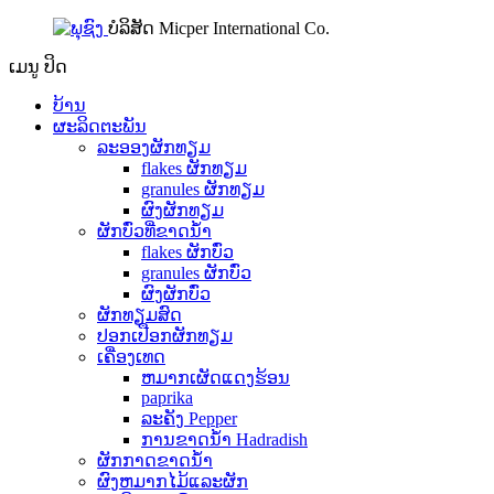
ບໍລິສັດ Micper International Co.
ເມນູ
ປິດ
ບ້ານ
ຜະລິດຕະພັນ
ລະອອງຜັກທຽມ
flakes ຜັກທຽມ
granules ຜັກທຽມ
ຜົງຜັກທຽມ
ຜັກບົ່ວທີ່ຂາດນ້ໍາ
flakes ຜັກບົ່ວ
granules ຜັກບົ່ວ
ຜົງຜັກບົ່ວ
ຜັກທຽມສົດ
ປອກເປືອກຜັກທຽມ
ເຄື່ອງເທດ
ຫມາກເຜັດແດງຮ້ອນ
paprika
ລະຄັງ Pepper
ການຂາດນ້ໍາ Hadradish
ຜັກກາດຂາດນ້ໍາ
ຜົງຫມາກໄມ້ແລະຜັກ