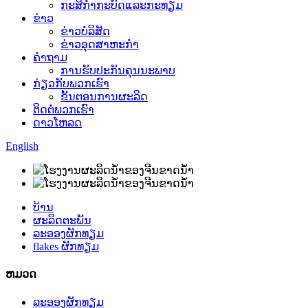
ກະສິກໍາກະບົດແລະກະທຽມ
ຂ່າວ
ຂ່າວບໍລິສັດ
ຂ່າວອຸດສາຫະກໍາ
ຄໍາຖາມ
ການຮັບປະກັນຄຸນນະພາບ
ກ່ຽວກັບພວກເຮົາ
ຂັ້ນຕອນການຜະລິດ
ຕິດຕໍ່ພວກເຮົາ
ດາວໂຫລດ
English
ບ້ານ
ຜະລິດຕະພັນ
ລະອອງຜັກທຽມ
flakes ຜັກທຽມ
ຫມວດ
ລະອອງຜັກທຽມ