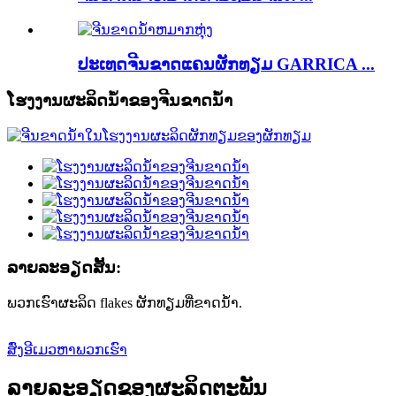
ປະເທດຈີນຂາດແຄນຜັກທຽມ GARRICA ...
ໂຮງງານຜະລິດນ້ໍາຂອງຈີນຂາດນ້ໍາ
ລາຍລະອຽດສັ້ນ:
ພວກເຮົາຜະລິດ flakes ຜັກທຽມທີ່ຂາດນໍ້າ.
ສົ່ງອີເມວຫາພວກເຮົາ
ລາຍລະອຽດຂອງຜະລິດຕະພັນ