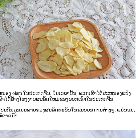
ສະຫນອງ olam ໃນປະເທດຈີນ. ໃນເວລານັ້ນ, ພວກເຮົາໄດ້ສະຫນອງແປ້ງ
ພວກເຂົາໄດ້ສ້າງໂຮງງານຜະລິດໃຫມ່ຂອງພວກເຂົາໃນປະເທດຈີນ.
ພື່ອຮັບປະກັນຄຸນນະພາບຂອງຜະລິດຕະພັນໃນຂະບວນການຕ່າງໆ. ແນ່ນອນ,
ຂາດນ້ໍາ.