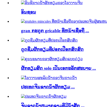
ອິນຊອນ
gran ກະດູກ gricable ທີ່ຫນ້າເຊື່ອຖື ...
ດູດຊືມຜັກທຽມທີ່ປອກເປືອກສົດສົດ
ຜັກທຽມສົດ solo ເປັນເອກະລັກສະບາຍ ...
ປະເທດຈີນຂາດນ້ໍາຜັກທຽມ ...
ຈີນຂາດນ້ໍາຫມາກຂາມທີ່ມີນໍ້າສັກ ...