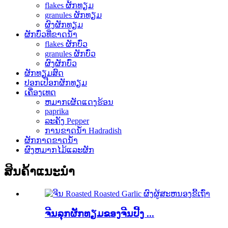
flakes ຜັກທຽມ
granules ຜັກທຽມ
ຜົງຜັກທຽມ
ຜັກບົ່ວທີ່ຂາດນ້ໍາ
flakes ຜັກບົ່ວ
granules ຜັກບົ່ວ
ຜົງຜັກບົ່ວ
ຜັກທຽມສົດ
ປອກເປືອກຜັກທຽມ
ເຄື່ອງເທດ
ຫມາກເຜັດແດງຮ້ອນ
paprika
ລະຄັງ Pepper
ການຂາດນ້ໍາ Hadradish
ຜັກກາດຂາດນ້ໍາ
ຜົງຫມາກໄມ້ແລະຜັກ
ສິນຄ້າແນະນໍາ
ຈີນລຸກຜັກທຽມຂອງຈີນປີ້ງ ...