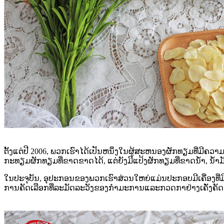
ຕັ້ງແຕ່ປີ 2006, ພວກເຮົາໄດ້ເປັນຫນຶ່ງໃນຜູ້ສະຫນອງຜັກທຽມທີ່ມ
ກະທຽມຜັກທຽມທີ່ຂາດຂາດໄດ້, ແຕ່ຍັງມີແປ້ງຜັກທຽມທີ່ຂາດນ້ໍາ, ນ້ໍ
ໃນປະຈຸບັນ, ອຸປະກອນຂອງພວກເຮົາສ່ວນໃຫຍ່ແມ່ນປະກອບມີເຄື່ອງທີ່
ການຄັດເລືອກທີ່ລະມັດລະວັງຂອງກໍາມະການແລະກວດກາຢ່າງເຄັ່ງຄັດ