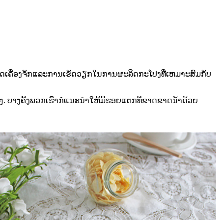
ນຜະລິດເຄື່ອງຈັກແລະການເຮັດວຽກໃນການຜະລິດກະໂປງທີ່ເຫມາະສົມກັບ
ນໆ. ບາງຄັ້ງພວກເຮົາກໍ່ແນະນໍາໃຫ້ມີຮອຍແຕກທີ່ຂາດຂາດນ້ໍາດ້ວຍ