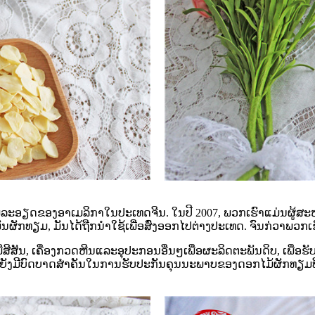
ີຄວາມລະອຽດຂອງອາເມລິກາໃນປະເທດຈີນ. ໃນປີ 2007, ພວກເຮົາແມ່ນຜູ້
າມັນຜັກທຽມ, ມັນໄດ້ຖືກນໍາໃຊ້ເພື່ອສົ່ງອອກໄປຕ່າງປະເທດ. ຈົນກ່ວາ
ມີສີສັນ, ເຄື່ອງກວດຫີນແລະອຸປະກອນອື່ນໆເພື່ອຜະລິດຕະພັນດິບ, ເ
ຍັງມີບົດບາດສໍາຄັນໃນການຮັບປະກັນຄຸນນະພາບຂອງດອກໄມ້ຜັກທຽມທີ່