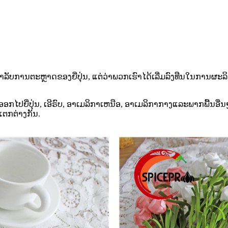
ນສໍາລັບການຕະຫຼາດຂອງຍີ່ປຸ່ນ, ແຕ່ວ່າພວກເຮົາໄດ້ເລີ່ມລົງທືນໃນກາ
ງອອກໄປຍີ່ປຸ່ນ, ເອີຣົບ, ອາເມລິກາເຫນືອ, ອາເມລິກາກາງແລະພາກພື້ນອື່
ຕກຕ່າງກັນ.