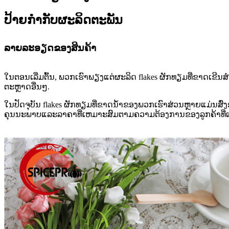
ປ້າຍກໍາກັບຜະລິດຕະພັນ
ລາຍລະອຽດຂອງສິນຄ້າ
ໃນຕອນເລີ່ມຕົ້ນ, ພວກເຮົາພຽງແຕ່ຜະລິດ flakes ຜັກທຽມທີ່ຂາດເຂີ
ຕະຫຼາດອື່ນໆ.
ໃນປັດຈຸບັນ flakes ຜັກທຽມທີ່ຂາດນ້ໍາຂອງພວກເຮົາສ່ວນຫຼາຍແມ່ນສົ່
ຄຸນນະພາບແລະລາຄາທີ່ເຫມາະສົມຕາມຄວາມຕ້ອງການຂອງລູກຄ້າທີ່ແ