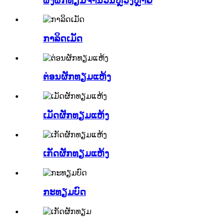
ຜົງຜັກທຽມຈຳນວນຫຼວງຫຼາຍ
ກາລິດເມັດ
ຕ່ອນຜັກທຽມແຫ້ງ
ເມັດຜັກທຽມແຫ້ງ
ເກັດຜັກທຽມແຫ້ງ
ກະທຽມບົດ