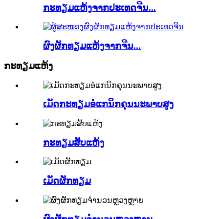
ກະທຽມແຫ້ງຈາກປະເທດຈີນ...
ຜົງຜັກທຽມແຫ້ງຈາກຈີນ...
ກະທຽມແຫ້ງ
ເມັດກະທຽມອໍແກນິກຄຸນນະພາບສູງ
ກະທຽມສັບແຫ້ງ
ເມັດຜັກທຽມ