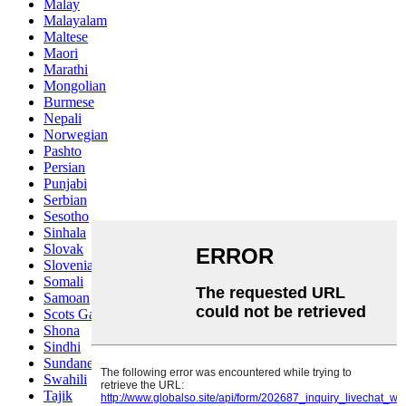
Malay
Malayalam
Maltese
Maori
Marathi
Mongolian
Burmese
Nepali
Norwegian
Pashto
Persian
Punjabi
Serbian
Sesotho
Sinhala
Slovak
Slovenian
Somali
Samoan
Scots Gaelic
Shona
Sindhi
Sundanese
Swahili
Tajik