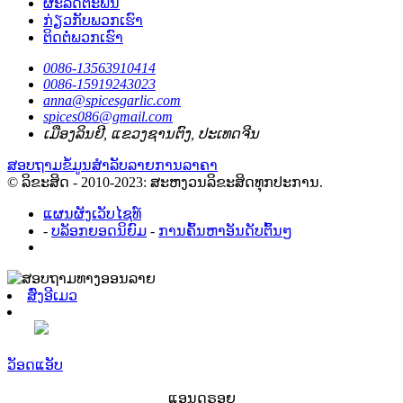
ຜະລິດຕະພັນ
ກ່ຽວກັບພວກເຮົາ
ຕິດຕໍ່ພວກເຮົາ
0086-13563910414
0086-15919243023
anna@spicesgarlic.com
spices086@gmail.com
ເມືອງລິນຢີ, ແຂວງຊານຕົງ, ປະເທດຈີນ
ສອບຖາມຂໍ້ມູນສຳລັບລາຍການລາຄາ
© ລິຂະສິດ - 2010-2023: ສະຫງວນລິຂະສິດທຸກປະການ.
ແຜນຜັງເວັບໄຊທ໌
-
ບລັອກຍອດນິຍົມ
-
ການຄົ້ນຫາອັນດັບຕົ້ນໆ
ສົ່ງອີເມວ
ວັອດແອັບ
ແອນດຣອຍ