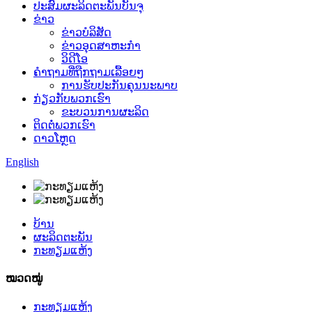
ປະສົມຜະລິດຕະພັນບັນຈຸ
ຂ່າວ
ຂ່າວບໍລິສັດ
ຂ່າວອຸດສາຫະກຳ
ວິດີໂອ
ຄຳຖາມທີ່ຖືກຖາມເລື້ອຍໆ
ການຮັບປະກັນຄຸນນະພາບ
ກ່ຽວກັບພວກເຮົາ
ຂະບວນການຜະລິດ
ຕິດຕໍ່ພວກເຮົາ
ດາວໂຫຼດ
English
ບ້ານ
ຜະລິດຕະພັນ
ກະທຽມແຫ້ງ
ໝວດໝູ່
ກະທຽມແຫ້ງ