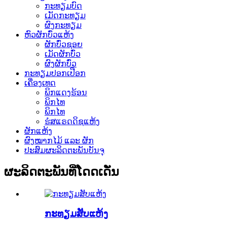
ກະທຽມບົດ
ເມັດກະທຽມ
ຜົງກະທຽມ
ຫົວຜັກບົ່ວແຫ້ງ
ຜັກບົ່ວຊອຍ
ເມັດຜັກບົ່ວ
ຜົງຜັກບົ່ວ
ກະທຽມປອກເປືອກ
ເຄື່ອງເທດ
ພິກແດງຮ້ອນ
ພິກໄທ
ພິກໄທ
ຮໍສແຣດດິຊແຫ້ງ
ຜັກແຫ້ງ
ຜົງໝາກໄມ້ ແລະ ຜັກ
ປະສົມຜະລິດຕະພັນບັນຈຸ
ຜະລິດຕະພັນທີ່ໂດດເດັ່ນ
ກະທຽມສັບແຫ້ງ