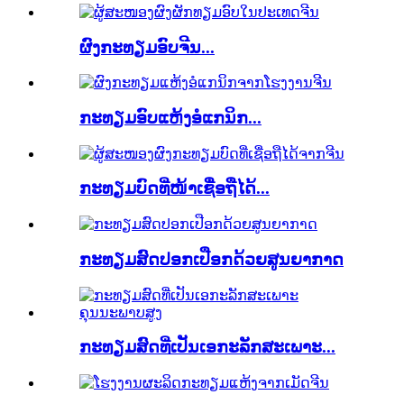
ຜົງກະທຽມອົບຈີນ...
ກະທຽມອົບແຫ້ງອໍແກນິກ...
ກະທຽມບົດທີ່ໜ້າເຊື່ອຖືໄດ້...
ກະທຽມສົດປອກເປືອກດ້ວຍສູນຍາກາດ
ກະທຽມສົດທີ່ເປັນເອກະລັກສະເພາະ...