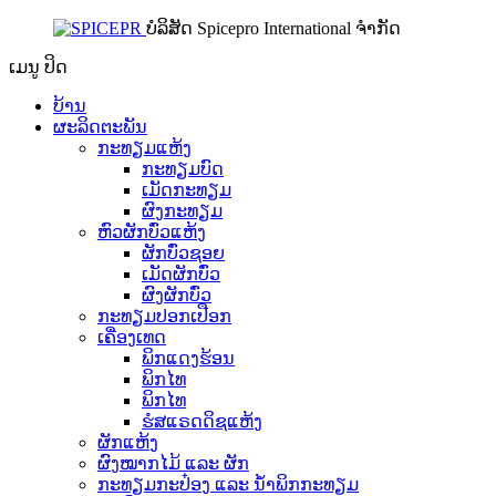
ບໍລິສັດ Spicepro International ຈຳກັດ
ເມນູ
ປິດ
ບ້ານ
ຜະລິດຕະພັນ
ກະທຽມແຫ້ງ
ກະທຽມບົດ
ເມັດກະທຽມ
ຜົງກະທຽມ
ຫົວຜັກບົ່ວແຫ້ງ
ຜັກບົ່ວຊອຍ
ເມັດຜັກບົ່ວ
ຜົງຜັກບົ່ວ
ກະທຽມປອກເປືອກ
ເຄື່ອງເທດ
ພິກແດງຮ້ອນ
ພິກໄທ
ພິກໄທ
ຮໍສແຣດດິຊແຫ້ງ
ຜັກແຫ້ງ
ຜົງໝາກໄມ້ ແລະ ຜັກ
ກະທຽມກະປ໋ອງ ແລະ ນ້ຳພິກກະທຽມ