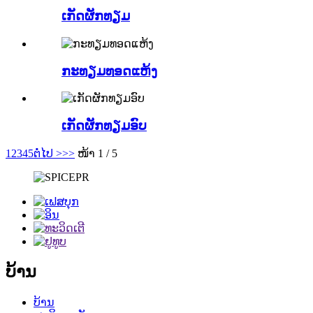
ເກັດຜັກທຽມ
ກະທຽມທອດແຫ້ງ
ເກັດຜັກທຽມອົບ
1
2
3
4
5
ຕໍ່ໄປ >
>>
ໜ້າ 1 / 5
ບ້ານ
ບ້ານ