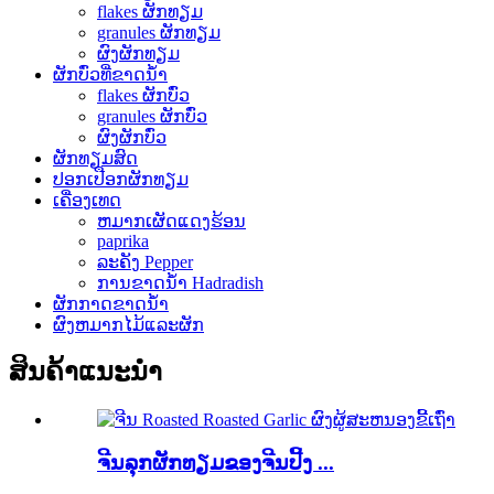
flakes ຜັກທຽມ
granules ຜັກທຽມ
ຜົງຜັກທຽມ
ຜັກບົ່ວທີ່ຂາດນ້ໍາ
flakes ຜັກບົ່ວ
granules ຜັກບົ່ວ
ຜົງຜັກບົ່ວ
ຜັກທຽມສົດ
ປອກເປືອກຜັກທຽມ
ເຄື່ອງເທດ
ຫມາກເຜັດແດງຮ້ອນ
paprika
ລະຄັງ Pepper
ການຂາດນ້ໍາ Hadradish
ຜັກກາດຂາດນ້ໍາ
ຜົງຫມາກໄມ້ແລະຜັກ
ສິນຄ້າແນະນໍາ
ຈີນລຸກຜັກທຽມຂອງຈີນປີ້ງ ...