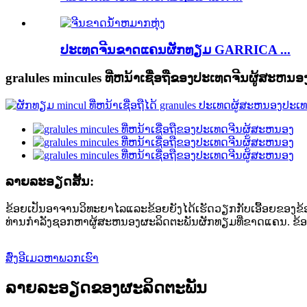
ປະເທດຈີນຂາດແຄນຜັກທຽມ GARRICA ...
gralules mincules ທີ່ຫນ້າເຊື່ອຖືຂອງປະເທດຈີນຜູ້ສະຫນອ
ລາຍລະອຽດສັ້ນ:
ຂ້ອຍເປັນອາຈານວິທະຍາໄລແລະຂ້ອຍຍັງໄດ້ເຮັດວຽກກັບເອື້ອຍຂອງ
ທ່ານກໍາລັງຊອກຫາຜູ້ສະຫນອງຜະລິດຕະພັນຜັກທຽມທີ່ຂາດແຄນ. ຂ້ອຍ
ສົ່ງອີເມວຫາພວກເຮົາ
ລາຍລະອຽດຂອງຜະລິດຕະພັນ