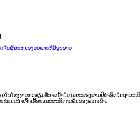
ງ
ຂ້ອຍໃນໂຮງງານກະທຽມທີ່ຂາດນ້ໍາໃນໄລຍະສອງສາມປີທໍາອິດໃນຖານະເປ
ຂໍແນະນໍາເຈົ້າເອື້ອຍແລະຜະລິດຕະພັນຂອງພວກເຂົາ.