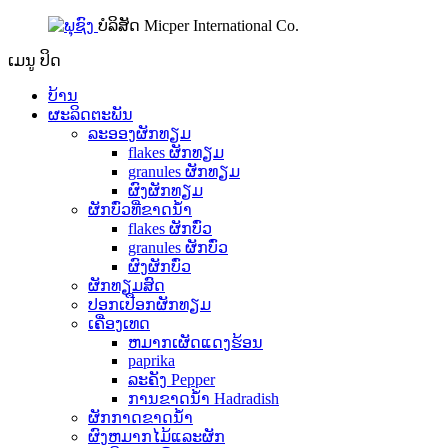
ບໍລິສັດ Micper International Co.
ເມນູ
ປິດ
ບ້ານ
ຜະລິດຕະພັນ
ລະອອງຜັກທຽມ
flakes ຜັກທຽມ
granules ຜັກທຽມ
ຜົງຜັກທຽມ
ຜັກບົ່ວທີ່ຂາດນ້ໍາ
flakes ຜັກບົ່ວ
granules ຜັກບົ່ວ
ຜົງຜັກບົ່ວ
ຜັກທຽມສົດ
ປອກເປືອກຜັກທຽມ
ເຄື່ອງເທດ
ຫມາກເຜັດແດງຮ້ອນ
paprika
ລະຄັງ Pepper
ການຂາດນ້ໍາ Hadradish
ຜັກກາດຂາດນ້ໍາ
ຜົງຫມາກໄມ້ແລະຜັກ