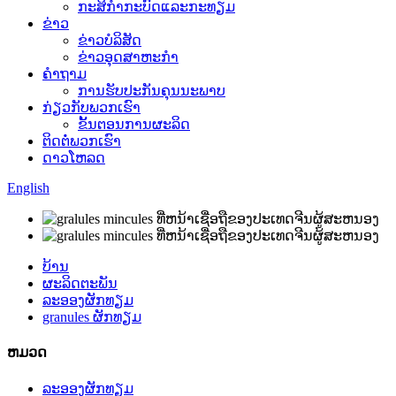
ກະສິກໍາກະບົດແລະກະທຽມ
ຂ່າວ
ຂ່າວບໍລິສັດ
ຂ່າວອຸດສາຫະກໍາ
ຄໍາຖາມ
ການຮັບປະກັນຄຸນນະພາບ
ກ່ຽວກັບພວກເຮົາ
ຂັ້ນຕອນການຜະລິດ
ຕິດຕໍ່ພວກເຮົາ
ດາວໂຫລດ
English
ບ້ານ
ຜະລິດຕະພັນ
ລະອອງຜັກທຽມ
granules ຜັກທຽມ
ຫມວດ
ລະອອງຜັກທຽມ