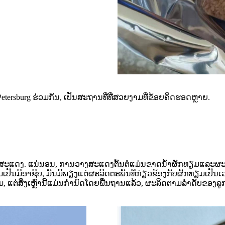
Petersburg ຮ່ວມກັນ, ເປັນສະຖານທີ່ທີ່ສວຍງາມທີ່ຂ້ອຍຄິດຮອດຫຼາຍ.
ນວາງສະແດງ. ແນ່ນອນ, ການວາງສະແດງຕົ້ນຕໍແມ່ນຂາດນ້ໍາຜັກທຽມແລະຜະລິ
າມເປັນມືອາຊີບ, ມັນມີພຽງແຕ່ຜະລິດຕະພັນທີ່ກ່ຽວຂ້ອງກັບຜັກທຽມເປັ
ມ, ແຕ່ສິ່ງເຫຼົ່ານີ້ແມ່ນກໍານົດໂດຍພື້ນຖານແລ້ວ, ຜະລິດຕາມລໍາດັບຂອງລູ