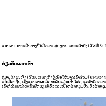
ແນ່ນອນ, ການເດີນທາງນີ້ກໍ່ມີຄວາມສຸກຫຼາຍ. ພວກເຮົາຍັງໄດ້ໄປທີ່ St. 
ກ່ຽວກັບພວກເຮົາ
ຕໍ່ມາ, ຂ້າພະເຈົ້າໄດ້ໄປປະເທດເກົາຫຼີເພື່ອໃຫ້ນາງເຂົ້າຮ່ວມໃນງາ
ເປັນມືອາຊີບ, ເຖິງແມ່ນວ່າຜະລິດຕະພັນແມ່ນເປັນໂສດ, ແຕ່ສໍາລັບຄວ
ເຂົາກໍ່ເລີ່ມຜະລິດແປ້ງຜັກທຽມທີ່ຂົ້ວແລະເປືອກຜັກທຽມປີ້ງ. ຂົ້ວຜັກທຽ