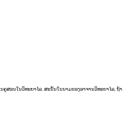
ັນຄູສອນໃນວິທະຍາໄລ. ສະນັ້ນໃນນາມຂອງອາຈານວິທະຍາໄລ, ຖ້າ