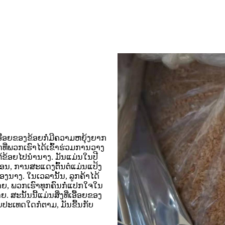
ເອື້ອຍຂອງຂ້ອຍກໍ່ມີຄວາມຫຍຸ້ງຍາກ
ອິດທີ່ພວກເຮົາໄດ້ເຂົ້າຮ່ວມການວາງ
ຫ້ຂ້ອຍໄປນໍານາງ. ມັນແມ່ນໃນປີ
ນ, ການສະແດງຕົ້ນຕໍແມ່ນແປ້ງ
ງນາງ. ໃນເວລານັ້ນ, ລູກຄ້າໄດ້
ຫາຍ, ພວກເຮົາທຸກຄົນກໍ່ແປກໃຈໃນ
ສະນັ້ນນີ້ແມ່ນສິ່ງທີ່ເອື້ອຍຂອງ
ຍປະເທດໃດກໍ່ຕາມ, ມັນຂື້ນກັບ