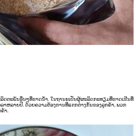
ດຕະພັນອື່ນໆທີ່ຂາດນໍ້າ. ໃນຖານະເປັນຜູ້ຜະລິດກະທຽມທີ່ຂາດເຂີນທີ່
ນເວລາຫລາຍປີ. ດ້ວຍຄວາມຕ້ອງການທີ່ແຕກຕ່າງກັນຂອງລູກຄ້າ, ພວກ
ກຄ້າ.