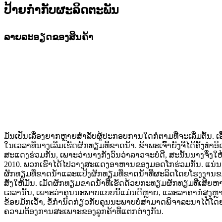
ປ້າຍກໍາກັບຜະລິດຕະພັນ
ລາຍລະອຽດຂອງສິນຄ້າ
ມັນເປັນເລື່ອງຍາກຫຼາຍສໍາລັບຜູ້ປະກອບການໃດກໍ່ຕາມທີ່ຈະເລີ່ມຕົ້ນ. 
ໃນເວລາທີ່ນາງເລີ່ມເຮັດຜັກທຽມທີ່ຂາດນ້ໍາ. ຂ້າພະເຈົ້າຍັງຈື່ໄດ້ຄັ້ງທໍາ
ສະແດງຮ່ວມກັນ, ເພາະວ່ານາງກັງວົນວ່າລາວຈະບໍ່ດີ, ສະນັ້ນນາງຈຶ່ງໃ
2010. ພວກເຮົາໄດ້ໄປວາງສະແດງອາຫານຂອງມອດໂກຮ່ວມກັນ. ແນ່ນອ
ຜັກທຽມທີ່ຂາດນ້ໍາແລະແປ້ງຜັກທຽມທີ່ຂາດນໍ້າທີ່ຜະລິດໂດຍໂຮງງານຂອ
ສັ່ງໃຫ້ມັນ. ເມັດຜັກທຽມຂາດນ້ໍາທີ່ເຮັດດ້ວຍກະທຽມຜັກທຽມທີ່ເສີຍ
ເວລານັ້ນ, ເພາະວ່າຄຸນນະພາບແບບນີ້ແມ່ນດີຫຼາຍ, ແລະລາຄາກໍ່ສູງຫຼາຍ. 
ຂ້ອຍມັກເວົ້າ, ຂໍ້ກໍານົດກ່ຽວກັບຄຸນນະພາບບໍ່ສາມາດພິຈາລະນາໄດ້ໂດ
ຄວາມຕ້ອງການສະເພາະຂອງລູກຄ້າທີ່ແຕກຕ່າງກັນ.