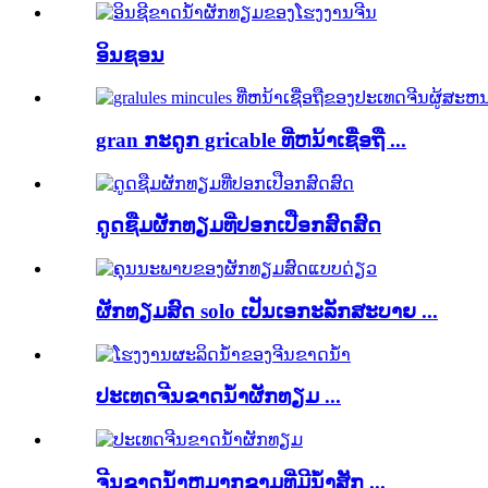
ອິນຊອນ
gran ກະດູກ gricable ທີ່ຫນ້າເຊື່ອຖື ...
ດູດຊືມຜັກທຽມທີ່ປອກເປືອກສົດສົດ
ຜັກທຽມສົດ solo ເປັນເອກະລັກສະບາຍ ...
ປະເທດຈີນຂາດນ້ໍາຜັກທຽມ ...
ຈີນຂາດນ້ໍາຫມາກຂາມທີ່ມີນໍ້າສັກ ...