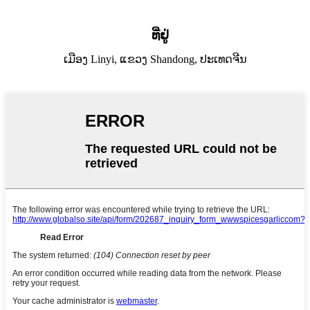
ທີ່ຢູ່
ເມືອງ Linyi, ແຂວງ Shandong, ປະເທດຈີນ