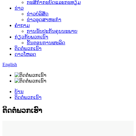
ກະສິກໍາກະບົດແລະກະທຽມ
ຂ່າວ
ຂ່າວບໍລິສັດ
ຂ່າວອຸດສາຫະກໍາ
ຄໍາຖາມ
ການຮັບປະກັນຄຸນນະພາບ
ກ່ຽວກັບພວກເຮົາ
ຂັ້ນຕອນການຜະລິດ
ຕິດຕໍ່ພວກເຮົາ
ດາວໂຫລດ
English
ບ້ານ
ຕິດຕໍ່ພວກເຮົາ
ຕິດຕໍ່ພວກເຮົາ