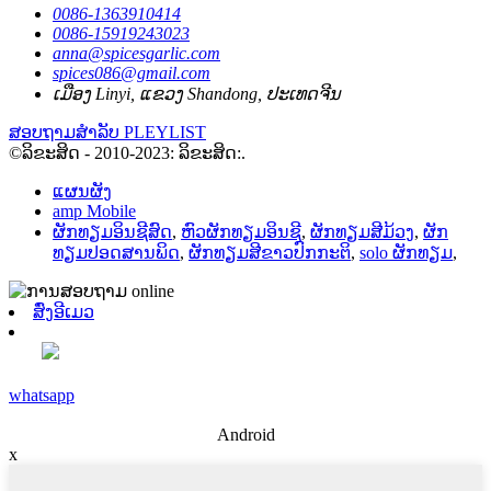
0086-1363910414
0086-15919243023
anna@spicesgarlic.com
spices086@gmail.com
ເມືອງ Linyi, ແຂວງ Shandong, ປະເທດຈີນ
ສອບຖາມສໍາລັບ PLEYLIST
©ລິຂະສິດ - 2010-2023: ລິຂະສິດ:.
ແຜນຜັງ
amp Mobile
ຜັກທຽມອິນຊີສົດ
,
ຫົວຜັກທຽມອິນຊີ
,
ຜັກທຽມສີມ້ວງ
,
ຜັກ
ທຽມປອດສານພິດ
,
ຜັກທຽມສີຂາວປົກກະຕິ
,
solo ຜັກທຽມ
,
ສົ່ງອີເມວ
whatsapp
Android
x