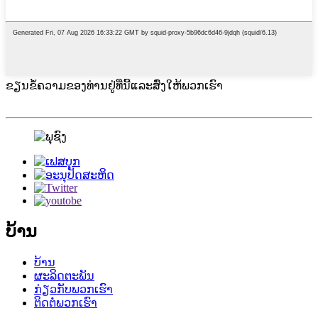
ຂຽນຂໍ້ຄວາມຂອງທ່ານຢູ່ທີ່ນີ້ແລະສົ່ງໃຫ້ພວກເຮົາ
ບ້ານ
ບ້ານ
ຜະລິດຕະພັນ
ກ່ຽວກັບພວກເຮົາ
ຕິດຕໍ່ພວກເຮົາ