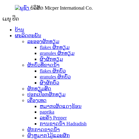
ບໍລິສັດ Micper International Co.
ເມນູ
ປິດ
ບ້ານ
ຜະລິດຕະພັນ
ລະອອງຜັກທຽມ
flakes ຜັກທຽມ
granules ຜັກທຽມ
ຜົງຜັກທຽມ
ຜັກບົ່ວທີ່ຂາດນ້ໍາ
flakes ຜັກບົ່ວ
granules ຜັກບົ່ວ
ຜົງຜັກບົ່ວ
ຜັກທຽມສົດ
ປອກເປືອກຜັກທຽມ
ເຄື່ອງເທດ
ຫມາກເຜັດແດງຮ້ອນ
paprika
ລະຄັງ Pepper
ການຂາດນ້ໍາ Hadradish
ຜັກກາດຂາດນ້ໍາ
ຜົງຫມາກໄມ້ແລະຜັກ