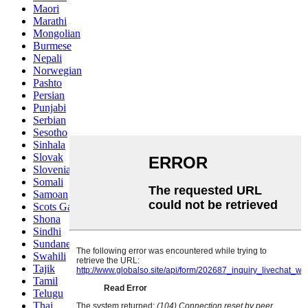
Maori
Marathi
Mongolian
Burmese
Nepali
Norwegian
Pashto
Persian
Punjabi
Serbian
Sesotho
Sinhala
Slovak
Slovenian
Somali
Samoan
Scots Gaelic
Shona
Sindhi
Sundanese
Swahili
Tajik
Tamil
Telugu
Thai