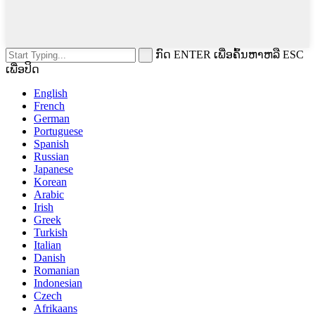
ກົດ ENTER ເພື່ອຄົ້ນຫາຫລື ESC
ເພື່ອປິດ
English
French
German
Portuguese
Spanish
Russian
Japanese
Korean
Arabic
Irish
Greek
Turkish
Italian
Danish
Romanian
Indonesian
Czech
Afrikaans