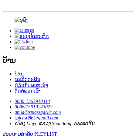
ບ້ານ
ບ້ານ
ຜະລິດຕະພັນ
ກ່ຽວກັບພວກເຮົາ
ຕິດຕໍ່ພວກເຮົາ
0086-1363910414
0086-15919243023
anna@spicesgarlic.com
spices086@gmail.com
ເມືອງ Linyi, ແຂວງ Shandong, ປະເທດຈີນ
ສອບຖາມສໍາລັບ PLEYLIST