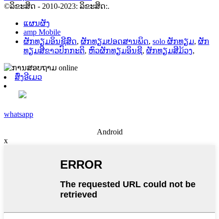
©ລິຂະສິດ - 2010-2023: ລິຂະສິດ:.
ແຜນຜັງ
amp Mobile
ຜັກທຽມອິນຊີສົດ
,
ຜັກທຽມປອດສານພິດ
,
solo ຜັກທຽມ
,
ຜັກ
ທຽມສີຂາວປົກກະຕິ
,
ຫົວຜັກທຽມອິນຊີ
,
ຜັກທຽມສີມ້ວງ
,
ສົ່ງອີເມວ
whatsapp
Android
x