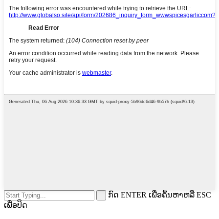
ກົດ ENTER ເພື່ອຄົ້ນຫາຫລື ESC
ເພື່ອປິດ