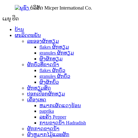
ບໍລິສັດ Micper International Co.
ເມນູ
ປິດ
ບ້ານ
ຜະລິດຕະພັນ
ລະອອງຜັກທຽມ
flakes ຜັກທຽມ
granules ຜັກທຽມ
ຜົງຜັກທຽມ
ຜັກບົ່ວທີ່ຂາດນ້ໍາ
flakes ຜັກບົ່ວ
granules ຜັກບົ່ວ
ຜົງຜັກບົ່ວ
ຜັກທຽມສົດ
ປອກເປືອກຜັກທຽມ
ເຄື່ອງເທດ
ຫມາກເຜັດແດງຮ້ອນ
paprika
ລະຄັງ Pepper
ການຂາດນ້ໍາ Hadradish
ຜັກກາດຂາດນ້ໍາ
ຜົງຫມາກໄມ້ແລະຜັກ