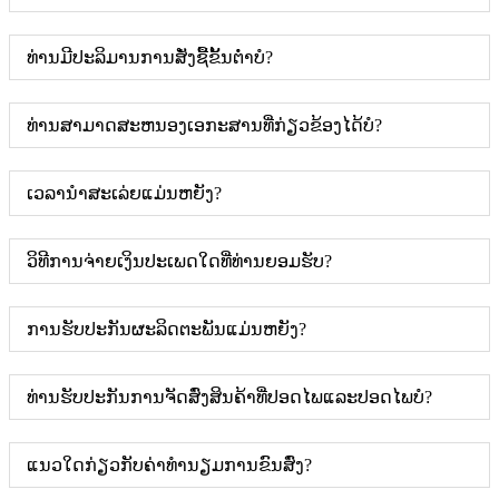
ທ່ານມີປະລິມານການສັ່ງຊື້ຂັ້ນຕ່ໍາບໍ?
ທ່ານສາມາດສະຫນອງເອກະສານທີ່ກ່ຽວຂ້ອງໄດ້ບໍ?
ເວລານໍາສະເລ່ຍແມ່ນຫຍັງ?
ວິທີການຈ່າຍເງິນປະເພດໃດທີ່ທ່ານຍອມຮັບ?
ການຮັບປະກັນຜະລິດຕະພັນແມ່ນຫຍັງ?
ທ່ານຮັບປະກັນການຈັດສົ່ງສິນຄ້າທີ່ປອດໄພແລະປອດໄພບໍ?
ແນວໃດກ່ຽວກັບຄ່າທໍານຽມການຂົນສົ່ງ?