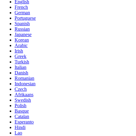
English
French
German
Portuguese
Spanish
Russian
Japanese
Korean
Arabic
Irish
Greek
Turkish
Italian
Danish
Romanian
Indonesian
Czech
Afrikaans
Swedish
Polish
Basque
Catalan
Esperanto
Hindi
Lao