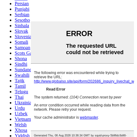
Persian
Punjabi
Serbian
Sesotho
Sinhala
Slovak
Slovenian
Somali
Samoan
Scots Gaelic
Shona
Sindhi
Sundanese
Swahili
Tajik
Tamil
Telugu
Thai
Ukrainian
Urdu
Uzbek
Vietnamese
Welsh
Xhosa
Yiddish