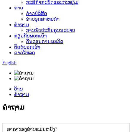
ກະສິກໍາກະບົດແລະກະທຽມ
ຂ່າວ
ຂ່າວບໍລິສັດ
ຂ່າວອຸດສາຫະກໍາ
ຄໍາຖາມ
ການຮັບປະກັນຄຸນນະພາບ
ກ່ຽວກັບພວກເຮົາ
ຂັ້ນຕອນການຜະລິດ
ຕິດຕໍ່ພວກເຮົາ
ດາວໂຫລດ
English
ບ້ານ
ຄໍາຖາມ
ຄໍາຖາມ
ລາຄາຂອງທ່ານແມ່ນຫຍັງ?