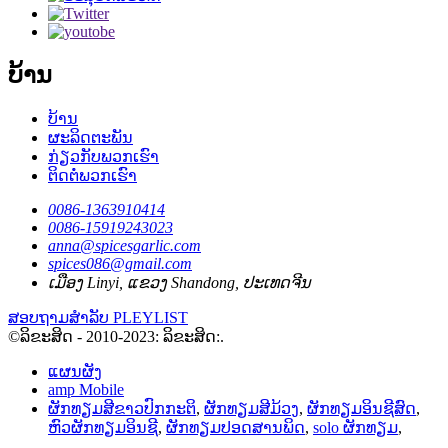
ບ້ານ
ບ້ານ
ຜະລິດຕະພັນ
ກ່ຽວກັບພວກເຮົາ
ຕິດຕໍ່ພວກເຮົາ
0086-1363910414
0086-15919243023
anna@spicesgarlic.com
spices086@gmail.com
ເມືອງ Linyi, ແຂວງ Shandong, ປະເທດຈີນ
ສອບຖາມສໍາລັບ PLEYLIST
©ລິຂະສິດ - 2010-2023: ລິຂະສິດ:.
ແຜນຜັງ
amp Mobile
ຜັກທຽມສີຂາວປົກກະຕິ
,
ຜັກທຽມສີມ້ວງ
,
ຜັກທຽມອິນຊີສົດ
,
ຫົວຜັກທຽມອິນຊີ
,
ຜັກທຽມປອດສານພິດ
,
solo ຜັກທຽມ
,