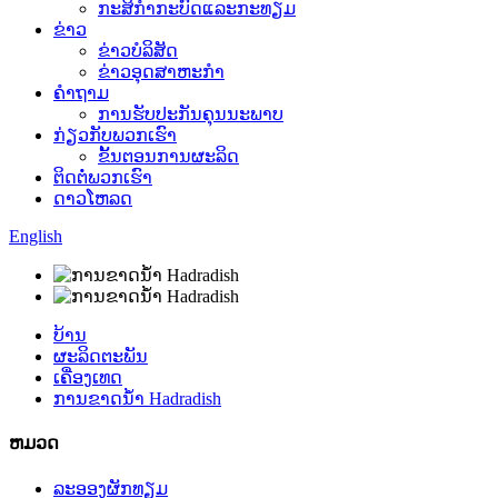
ກະສິກໍາກະບົດແລະກະທຽມ
ຂ່າວ
ຂ່າວບໍລິສັດ
ຂ່າວອຸດສາຫະກໍາ
ຄໍາຖາມ
ການຮັບປະກັນຄຸນນະພາບ
ກ່ຽວກັບພວກເຮົາ
ຂັ້ນຕອນການຜະລິດ
ຕິດຕໍ່ພວກເຮົາ
ດາວໂຫລດ
English
ບ້ານ
ຜະລິດຕະພັນ
ເຄື່ອງເທດ
ການຂາດນ້ໍາ Hadradish
ຫມວດ
ລະອອງຜັກທຽມ