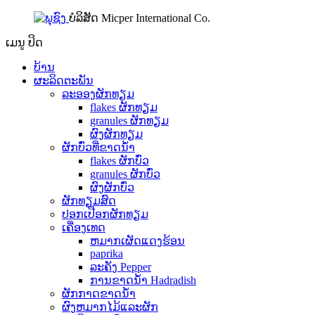
ບໍລິສັດ Micper International Co.
ເມນູ
ປິດ
ບ້ານ
ຜະລິດຕະພັນ
ລະອອງຜັກທຽມ
flakes ຜັກທຽມ
granules ຜັກທຽມ
ຜົງຜັກທຽມ
ຜັກບົ່ວທີ່ຂາດນ້ໍາ
flakes ຜັກບົ່ວ
granules ຜັກບົ່ວ
ຜົງຜັກບົ່ວ
ຜັກທຽມສົດ
ປອກເປືອກຜັກທຽມ
ເຄື່ອງເທດ
ຫມາກເຜັດແດງຮ້ອນ
paprika
ລະຄັງ Pepper
ການຂາດນ້ໍາ Hadradish
ຜັກກາດຂາດນ້ໍາ
ຜົງຫມາກໄມ້ແລະຜັກ