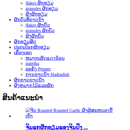
flakes ຜັກທຽມ
granules ຜັກທຽມ
ຜົງຜັກທຽມ
ຜັກບົ່ວທີ່ຂາດນ້ໍາ
flakes ຜັກບົ່ວ
granules ຜັກບົ່ວ
ຜົງຜັກບົ່ວ
ຜັກທຽມສົດ
ປອກເປືອກຜັກທຽມ
ເຄື່ອງເທດ
ຫມາກເຜັດແດງຮ້ອນ
paprika
ລະຄັງ Pepper
ການຂາດນ້ໍາ Hadradish
ຜັກກາດຂາດນ້ໍາ
ຜົງຫມາກໄມ້ແລະຜັກ
ສິນຄ້າແນະນໍາ
ຈີນລຸກຜັກທຽມຂອງຈີນປີ້ງ ...