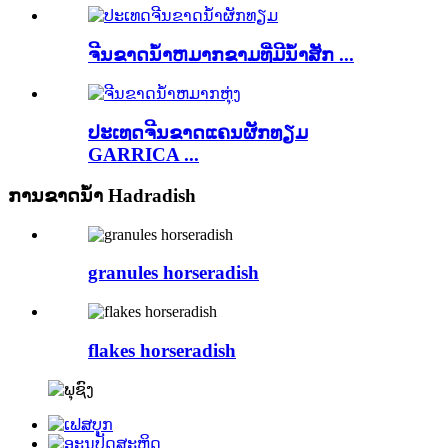
ຈີນຂາດນ້ໍາຫມາກຂາມທີ່ມີນໍ້າສັກ ...
ປະເທດຈີນຂາດແຄນຜັກທຽມ
GARRICA ...
ການຂາດນ້ໍາ Hadradish
granules horseradish
flakes horseradish