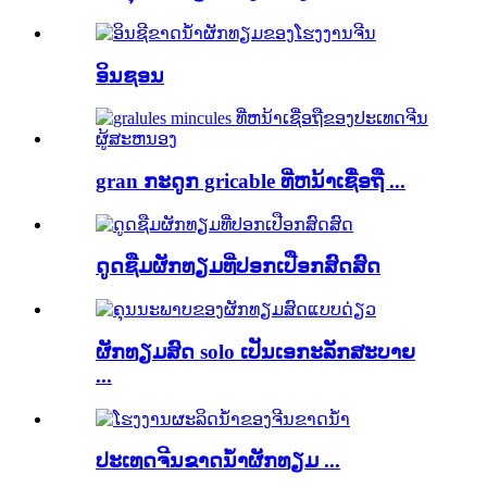
ອິນຊອນ
gran ກະດູກ gricable ທີ່ຫນ້າເຊື່ອຖື ...
ດູດຊືມຜັກທຽມທີ່ປອກເປືອກສົດສົດ
ຜັກທຽມສົດ solo ເປັນເອກະລັກສະບາຍ
...
ປະເທດຈີນຂາດນ້ໍາຜັກທຽມ ...