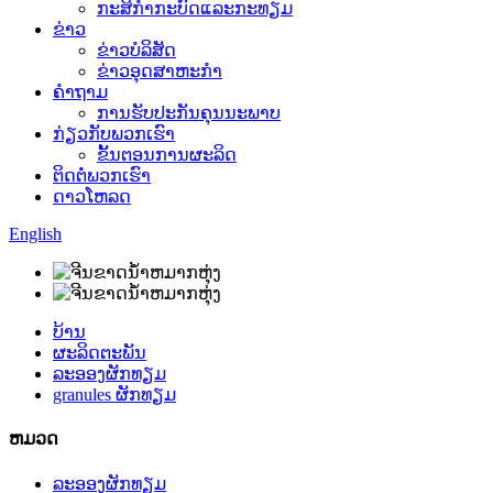
ກະສິກໍາກະບົດແລະກະທຽມ
ຂ່າວ
ຂ່າວບໍລິສັດ
ຂ່າວອຸດສາຫະກໍາ
ຄໍາຖາມ
ການຮັບປະກັນຄຸນນະພາບ
ກ່ຽວກັບພວກເຮົາ
ຂັ້ນຕອນການຜະລິດ
ຕິດຕໍ່ພວກເຮົາ
ດາວໂຫລດ
English
ບ້ານ
ຜະລິດຕະພັນ
ລະອອງຜັກທຽມ
granules ຜັກທຽມ
ຫມວດ
ລະອອງຜັກທຽມ