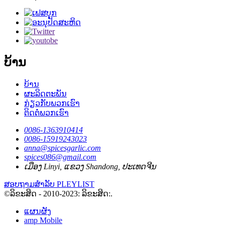
ບ້ານ
ບ້ານ
ຜະລິດຕະພັນ
ກ່ຽວກັບພວກເຮົາ
ຕິດຕໍ່ພວກເຮົາ
0086-1363910414
0086-15919243023
anna@spicesgarlic.com
spices086@gmail.com
ເມືອງ Linyi, ແຂວງ Shandong, ປະເທດຈີນ
ສອບຖາມສໍາລັບ PLEYLIST
©ລິຂະສິດ - 2010-2023: ລິຂະສິດ:.
ແຜນຜັງ
amp Mobile