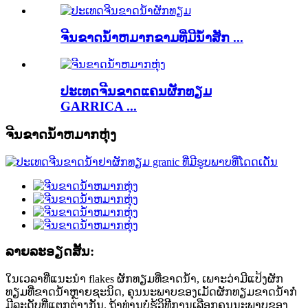
ຈີນຂາດນ້ໍາຫມາກຂາມທີ່ມີນໍ້າສັກ ...
ປະເທດຈີນຂາດແຄນຜັກທຽມ
GARRICA ...
ຈີນຂາດນ້ໍາຫມາກຫຸ່ງ
ລາຍລະອຽດສັ້ນ:
ໃນເວລາທີ່ແນະນໍາ flakes ຜັກທຽມທີ່ຂາດນ້ໍາ, ເພາະວ່າມີແປ້ງຜັກ
ທຽມທີ່ຂາດນ້ໍາຫຼາຍຊະນິດ, ຄຸນນະພາບຂອງເມັດຜັກທຽມຂາດນ້ໍາກໍ່
ມີລະດັບທີ່ແຕກຕ່າງກັນ. ຖ້າທ່ານບໍ່ຮູ້ວິທີການເລືອກຄຸນນະພາບຂອງ