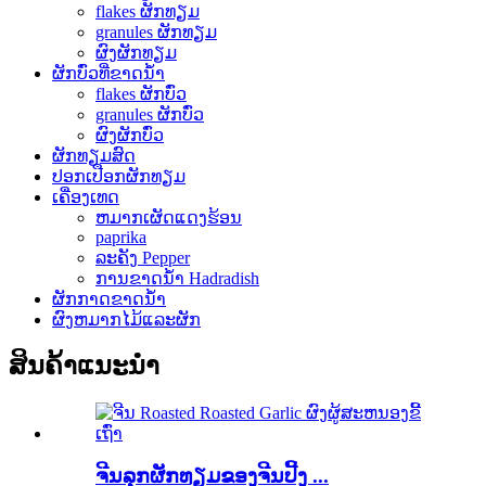
flakes ຜັກທຽມ
granules ຜັກທຽມ
ຜົງຜັກທຽມ
ຜັກບົ່ວທີ່ຂາດນ້ໍາ
flakes ຜັກບົ່ວ
granules ຜັກບົ່ວ
ຜົງຜັກບົ່ວ
ຜັກທຽມສົດ
ປອກເປືອກຜັກທຽມ
ເຄື່ອງເທດ
ຫມາກເຜັດແດງຮ້ອນ
paprika
ລະຄັງ Pepper
ການຂາດນ້ໍາ Hadradish
ຜັກກາດຂາດນ້ໍາ
ຜົງຫມາກໄມ້ແລະຜັກ
ສິນຄ້າແນະນໍາ
ຈີນລຸກຜັກທຽມຂອງຈີນປີ້ງ ...