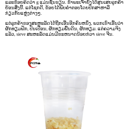
ແລະຂ້ອຍຄິດວ່າ g ແມ່ນຊັ້ນຮຽນ. ຂ້າພະເຈົ້າຍັງໄດ້ສູນເສຍລູກຄ້າ
ຍ້ອນສິ່ງນີ້. ແຕ່ໂຊກດີ, ຂ້ອຍໄດ້ພົບຄໍາຕອບໂດຍປຶກສາຫາລື
ກ່ຽວກັບແຫຼ່ງຕ່າງໆ.
ແຕ່ລູກຄ້າຂອງສະຫະລັດໄດ້ຖືກເອີ້ນອີກຄົນຫນຶ່ງ, ພວກເຂົາເອີ້ນວ່າ
ຜັກທຽມຟັກ, ປົນເປື້ອນ, ຜັກທຽມພື້ນດິນ, ຜັກທຽມ. ແຕ່ຄວາມຈິງ
ແລ້ວ, sieve ສະຫະລັດແມ່ນມີຂະຫນາດນ້ອຍກ່ວາ sieve ຈີນ.