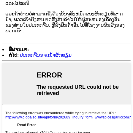
ແລະໄປສະນີ.
ແລະຖ້າທ່ານບໍ່ສາມາດຊື້ເຄື່ອງບັນຈຸທັງຫມົດຂອງຜັກທຽມທີ່ຂາດ
ນ້ໍາ, ພວກເຮົາຍັງສາມາດສົ່ງສິນຄ້າໄປໃຫ້ຜູ້ສະຫນອງເຄື່ອງອື່ນ
ຂອງທ່ານໃນປະເທດຈີນ, ຫຼືສົ່ງສິນຄ້າອື່ນໄປທີ່ໂຮງງານຂົນສົ່ງຂອງ
ພວກເຮົາ.
ທີ່ຜ່ານມາ:
ຕໍ່ໄປ:
ປະເທດຈີນຂາດນ້ໍາຜັກທຽມ