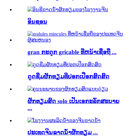
ອິນຊອນ
gran ກະດູກ gricable ທີ່ຫນ້າເຊື່ອຖື ...
ດູດຊືມຜັກທຽມທີ່ປອກເປືອກສົດສົດ
ຜັກທຽມສົດ solo ເປັນເອກະລັກສະບາຍ
...
ປະເທດຈີນຂາດນ້ໍາຜັກທຽມ ...