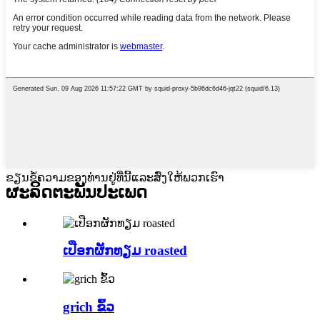
ຂຽນຂໍ້ຄວາມຂອງທ່ານຢູ່ທີ່ນີ້ແລະສົ່ງໃຫ້ພວກເຮົາ
ຜະລິດຕະພັນປະເພດ
ເປືອກຜັກທຽມ roasted
grich ຂົ້ວ