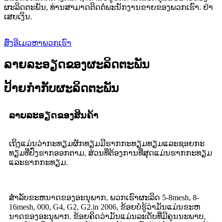
ຜະລິດຕະພັນ, ທ່ານສາມາດຕິດຕໍ່ພະນັກງານຂາຍຂອງພວກເຮົາ. ຢ່າ
ເສຍເງິນ.
ສົ່ງອີເມວຫາພວກເຮົາ
ລາຍລະອຽດຂອງຜະລິດຕະພັນ
ປ້າຍກໍາກັບຜະລິດຕະພັນ
ລາຍລະອຽດຂອງສິນຄ້າ
ເຖິງແມ່ນວ່າກະທຽມຜັກທຽມມີຮາກກະທຽມທຽມແລະຊອຍກະ
ທຽມທີ່ປົ່ງຮາກອອກຕາມ, ສ່ວນທີ່ຕ້ອງການທີ່ສຸດແມ່ນຮາກກະທຽມ
ແລະຮາກກະທຽມ.
ສໍາລັບຂະຫນາດຂອງອະນຸພາກ, ພວກເຮົາຜະລິດ 5-8mesh, 8-
16mesh, 000, G4, G2, G2.in 2006, ຂ້ອຍບໍ່ຮູ້ວ່າມັນແມ່ນຂະຫ
ນາດຂອງອະນຸພາກ. ຂ້ອຍຄິດວ່າມັນແມ່ນລະດັບທີ່ມີຄຸນນະພາບ,