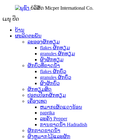
ບໍລິສັດ Micper International Co.
ເມນູ
ປິດ
ບ້ານ
ຜະລິດຕະພັນ
ລະອອງຜັກທຽມ
flakes ຜັກທຽມ
granules ຜັກທຽມ
ຜົງຜັກທຽມ
ຜັກບົ່ວທີ່ຂາດນ້ໍາ
flakes ຜັກບົ່ວ
granules ຜັກບົ່ວ
ຜົງຜັກບົ່ວ
ຜັກທຽມສົດ
ປອກເປືອກຜັກທຽມ
ເຄື່ອງເທດ
ຫມາກເຜັດແດງຮ້ອນ
paprika
ລະຄັງ Pepper
ການຂາດນ້ໍາ Hadradish
ຜັກກາດຂາດນ້ໍາ
ຜົງຫມາກໄມ້ແລະຜັກ