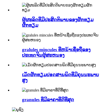
ຜູ້ຜະລິດທີ່ມີປະສິດຕິພາບຂອງຜັກທຽມ
ຜັກທຽມ
gralules mincules ທີ່ຫນ້າເຊື່ອຖືຂອງ
ປະເທດຈີນຜູ້ສະຫນອງ
ເມັດຜັກທຽມປອດສານພິດທີ່ມີຄຸນນະພາບ
ສູງ
granules ທີ່ມີລາຄາທີ່ດີທີ່ສຸດ