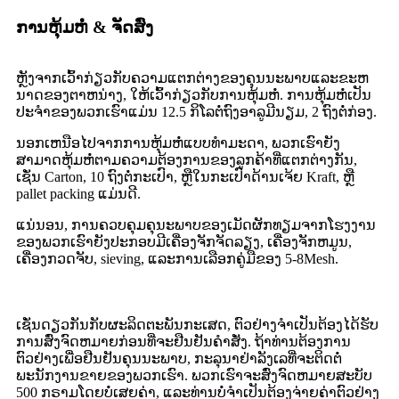
ການຫຸ້ມຫໍ່ & ຈັດສົ່ງ
ຫຼັງຈາກເວົ້າກ່ຽວກັບຄວາມແຕກຕ່າງຂອງຄຸນນະພາບແລະຂະຫ
ນາດຂອງຕາຫນ່າງ, ໃຫ້ເວົ້າກ່ຽວກັບການຫຸ້ມຫໍ່. ການຫຸ້ມຫໍ່ເປັນ
ປະຈໍາຂອງພວກເຮົາແມ່ນ 12.5 ກິໂລຕໍ່ຖົງອາລູມີນຽມ, 2 ຖົງຕໍ່ກ່ອງ.
ນອກເຫນືອໄປຈາກການຫຸ້ມຫໍ່ແບບທໍາມະດາ, ພວກເຮົາຍັງ
ສາມາດຫຸ້ມຫໍ່ຕາມຄວາມຕ້ອງການຂອງລູກຄ້າທີ່ແຕກຕ່າງກັນ,
ເຊັ່ນ Carton, 10 ຖົງຕໍ່ກະເປົາ, ຫຼືໃນກະເປົາດ້ານເຈ້ຍ Kraft, ຫຼື
pallet packing ແມ່ນດີ.
ແນ່ນອນ, ການຄວບຄຸມຄຸນະພາບຂອງເມັດຜັກທຽມຈາກໂຮງງານ
ຂອງພວກເຮົາຍັງປະກອບມີເຄື່ອງຈັກຈັດລຽງ, ເຄື່ອງຈັກຫມູນ,
ເຄື່ອງກວດຈັບ, sieving, ແລະການເລືອກຄູ່ມືຂອງ 5-8Mesh.
ເຊັ່ນດຽວກັນກັບຜະລິດຕະພັນກະເສດ, ຕົວຢ່າງຈໍາເປັນຕ້ອງໄດ້ຮັບ
ການສົ່ງຈົດຫມາຍກ່ອນທີ່ຈະຢືນຢັນຄໍາສັ່ງ. ຖ້າທ່ານຕ້ອງການ
ຕົວຢ່າງເພື່ອຢືນຢັນຄຸນນະພາບ, ກະລຸນາຢ່າລັງເລທີ່ຈະຕິດຕໍ່
ພະນັກງານຂາຍຂອງພວກເຮົາ. ພວກເຮົາຈະສົ່ງຈົດຫມາຍສະບັບ
500 ກຣາມໂດຍບໍ່ເສຍຄ່າ, ແລະທ່ານບໍ່ຈໍາເປັນຕ້ອງຈ່າຍຄ່າຕົວຢ່າງ