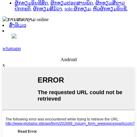
ຜັກທຽມອິນຊີສົດ
,
ຜັກທຽມປອດສານພິດ
,
ຜັກທຽມສີຂາວ
ປົກກະຕິ
,
ຜັກທຽມສີມ້ວງ
,
solo ຜັກທຽມ
,
ຫົວຜັກທຽມອິນຊີ
,
ສົ່ງອີເມວ
whatsapp
Android
x