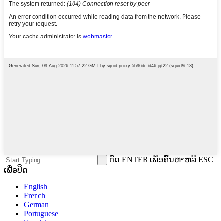
ກົດ ENTER ເພື່ອຄົ້ນຫາຫລື ESC
ເພື່ອປິດ
English
French
German
Portuguese