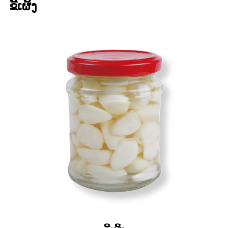
ຂີ້ເຜິ້ງ