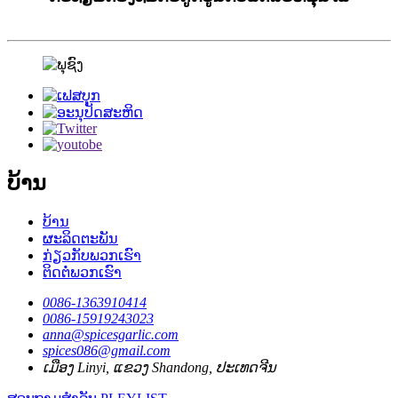
ບ້ານ
ບ້ານ
ຜະລິດຕະພັນ
ກ່ຽວກັບພວກເຮົາ
ຕິດຕໍ່ພວກເຮົາ
0086-1363910414
0086-15919243023
anna@spicesgarlic.com
spices086@gmail.com
ເມືອງ Linyi, ແຂວງ Shandong, ປະເທດຈີນ