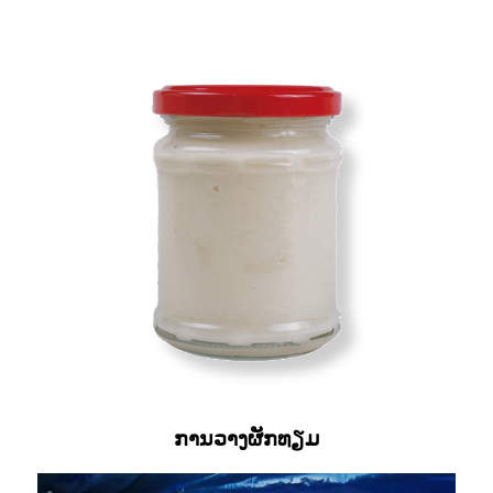
ການວາງຜັກທຽມ