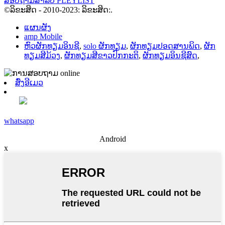
ສອບຖາມສໍາລັບ PLEYLIST
©ລິຂະສິດ - 2010-2023: ລິຂະສິດ:.
ແຜນຜັງ
amp Mobile
ຫົວຜັກທຽມອິນຊີ
,
solo ຜັກທຽມ
,
ຜັກທຽມປອດສານພິດ
,
ຜັກ
ທຽມສີມ້ວງ
,
ຜັກທຽມສີຂາວປົກກະຕິ
,
ຜັກທຽມອິນຊີສົດ
,
ສົ່ງອີເມວ
whatsapp
Android
x