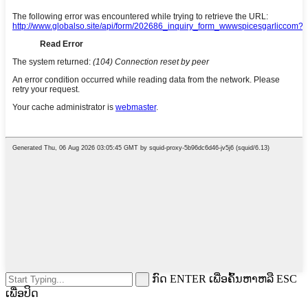
ກົດ ENTER ເພື່ອຄົ້ນຫາຫລື ESC
ເພື່ອປິດ