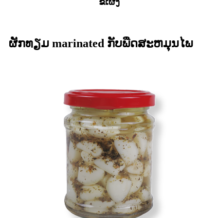
ຂີ້ເຜິ້ງ
ຜັກທຽມ marinated ກັບພືດສະຫມຸນໄພ