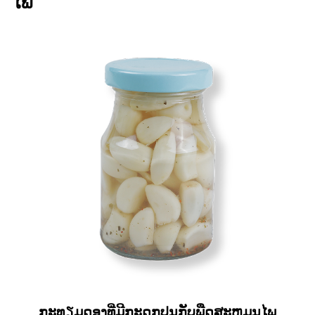
ໄພ
ກະທຽມດອງທີ່ມີກະດູກປູນກັບພືດສະຫມຸນໄພ