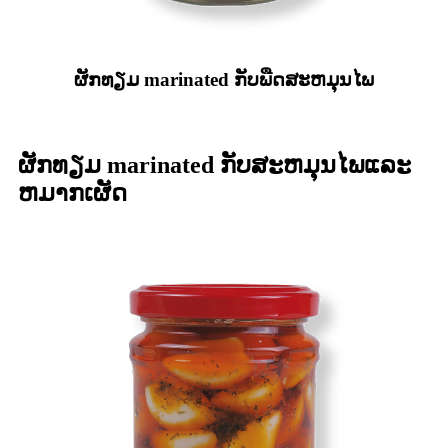
ຜັກທຽມ marinated ກັບພືດສະຫມຸນໄພ
ຜັກທຽມ marinated ກັບສະຫມຸນໄພແລະ
ຫມາກເຜັດ