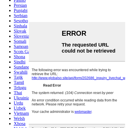
Pashto
Persian
Punjabi
Serbian
Sesotho
Sinhala
Slovak
Slovenian
Somali
Samoan
Scots Gaelic
Shona
Sindhi
Sundanese
Swahili
Tajik
Tamil
Telugu
Thai
Ukrainian
Urdu
Uzbek
Vietnamese
Welsh
Xhosa