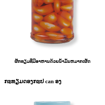
ຜັກທຽມທີ່ມີອາຫານດ້ວຍນ້ໍາມັນຫມາກເຜັດ
ກະທຽມດອງກະປ can ອງ