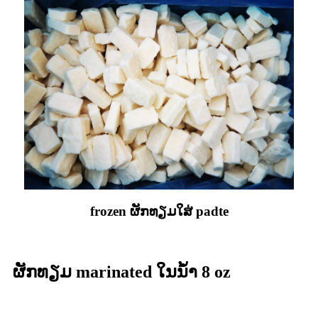
frozen ຜັກທຽມໃສ່ padte
ຜັກທຽມ marinated ໃນນ້ໍາ 8 oz