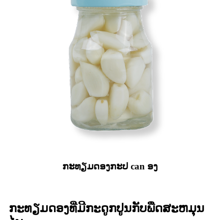
ກະທຽມດອງກະປ can ອງ
ກະທຽມດອງທີ່ມີກະດູກປູນກັບພືດສະຫມຸນ