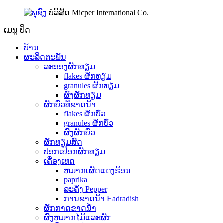
ບໍລິສັດ Micper International Co.
ເມນູ
ປິດ
ບ້ານ
ຜະລິດຕະພັນ
ລະອອງຜັກທຽມ
flakes ຜັກທຽມ
granules ຜັກທຽມ
ຜົງຜັກທຽມ
ຜັກບົ່ວທີ່ຂາດນ້ໍາ
flakes ຜັກບົ່ວ
granules ຜັກບົ່ວ
ຜົງຜັກບົ່ວ
ຜັກທຽມສົດ
ປອກເປືອກຜັກທຽມ
ເຄື່ອງເທດ
ຫມາກເຜັດແດງຮ້ອນ
paprika
ລະຄັງ Pepper
ການຂາດນ້ໍາ Hadradish
ຜັກກາດຂາດນ້ໍາ
ຜົງຫມາກໄມ້ແລະຜັກ