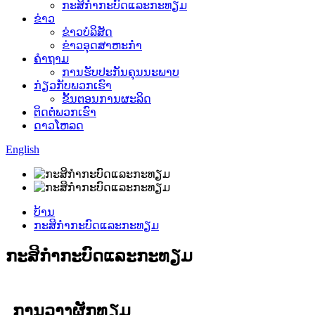
ກະສິກໍາກະບົດແລະກະທຽມ
ຂ່າວ
ຂ່າວບໍລິສັດ
ຂ່າວອຸດສາຫະກໍາ
ຄໍາຖາມ
ການຮັບປະກັນຄຸນນະພາບ
ກ່ຽວກັບພວກເຮົາ
ຂັ້ນຕອນການຜະລິດ
ຕິດຕໍ່ພວກເຮົາ
ດາວໂຫລດ
English
ບ້ານ
ກະສິກໍາກະບົດແລະກະທຽມ
ກະສິກໍາກະບົດແລະກະທຽມ
ການວາງຜັກທຽມ