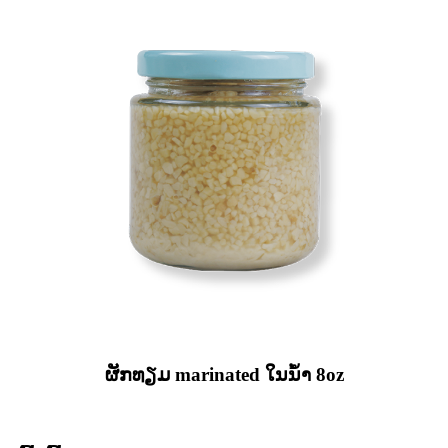
ຜັກທຽມ marinated ໃນນ້ໍາ 8oz