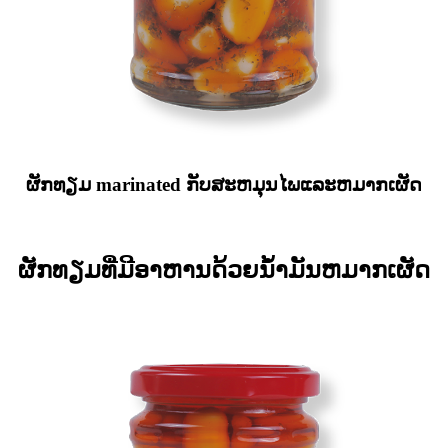
ຜັກທຽມ marinated ກັບສະຫມຸນໄພແລະຫມາກເຜັດ
ຜັກທຽມທີ່ມີອາຫານດ້ວຍນ້ໍາມັນຫມາກເຜັດ